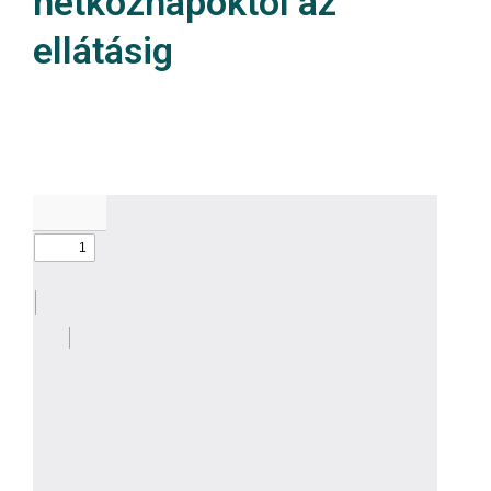
hétköznapoktól az
ellátásig